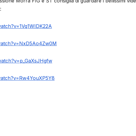
one Morra FIG e ST consiglia di guardare i bellissimi video
:
/watch?v=1Vq1WIDK22A
m/watch?v=NxD5Ao4Zw0M
/watch?v=p_GaXsJHgfw
/watch?v=Rw4YouXP5Y8