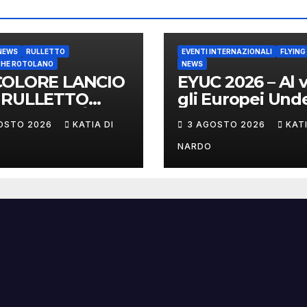
NEWS
RULLETTO
EVENTI INTERNAZIONALI
FLYING
CHE ROTOLANO
NEWS
COLORE LANCIO
EYUC 2026 – Al v
 RULLETTO
gli Europei Unde
ST: A CITTÀ DI
a Vienna
OSTO 2026
KATIA DI
3 AGOSTO 2026
KATI
TELLO
CONO
NARDO
CHIGIANI ED
RI