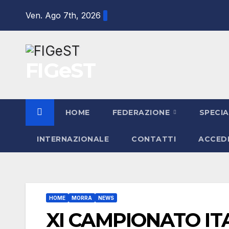
Salta
Ven. Ago 7th, 2026
al
contenuto
FIGeST
HOME
FEDERAZIONE
SPECIA
INTERNAZIONALE
CONTATTI
ACCED
HOME
MORRA
NEWS
XI CAMPIONATO ITA