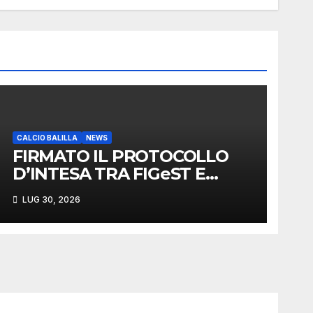
CALCIO BALILLA
NEWS
FIRMATO IL PROTOCOLLO
D’INTESA TRA FIGeST E
LEGA NAZIONALE
LUG 30, 2026
DILETTANTI