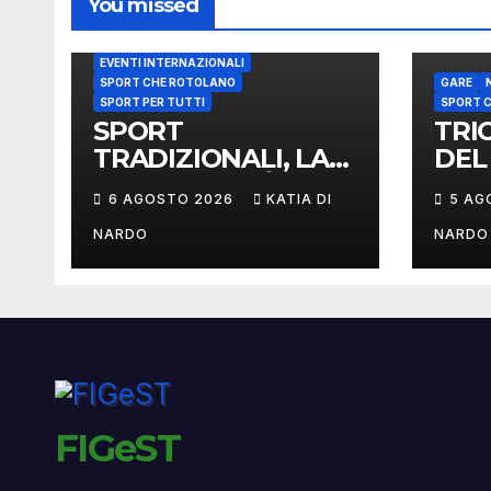
You missed
EVENTI INTERNAZIONALI
SPORT CHE ROTOLANO
GARE
SPORT PER TUTTI
SPORT 
SPORT
TRI
TRADIZIONALI, LA
DEL
FIGEST NELL’ÈLITE
FIGE
6 AGOSTO 2026
KATIA DI
5 AG
MONDIALE: LA
CAS
DELEGAZIONE
VIN
NARDO
NARDO
ITALIANA
MAR
PROTAGONISTA AL
UMB
CONVEGNO TAFISA
A LIMERICK
FIGeST