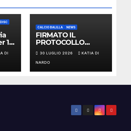
 DISC
CALCIO BALILLA
NEWS
ia
FIRMATO IL
r 17
PROTOCOLLO
D’INTESA TRA
A DI
30 LUGLIO 2026
KATIA DI
FIGeST E LEGA
NAZIONALE
NARDO
DILETTANTI