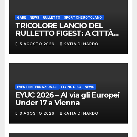
LIMERICK
GARE
NEWS
RULLETTO
SPORT CHE ROTOLANO
TRICOLORE LANCIO DEL
RULLETTO FIGEST: A CITTÀ
DI CASTELLO VINCONO
5 AGOSTO 2026
KATIA DI NARDO
MARCHIGIANI ED UMBRI
EVENTI INTERNAZIONALI
FLYING DISC
NEWS
EYUC 2026 – Al via gli Europei
Under 17 a Vienna
3 AGOSTO 2026
KATIA DI NARDO