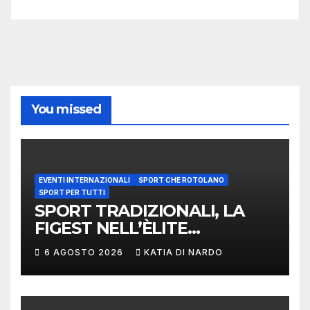
You missed
EVENTI INTERNAZIONALI
SPORT CHE ROTOLANO
SPORT PER TUTTI
SPORT TRADIZIONALI, LA
FIGEST NELL’ÈLITE
MONDIALE: LA
6 AGOSTO 2026
KATIA DI NARDO
DELEGAZIONE ITALIANA
PROTAGONISTA AL
CONVEGNO TAFISA A