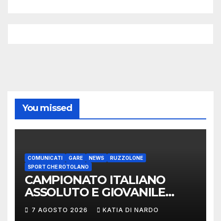
You missed
COMUNICATI
GARE
NEWS
RUZZOLONE
SPORT CHE ROTOLANO
CAMPIONATO ITALIANO
ASSOLUTO E GIOVANILE
LANCIO DEL RUZZOLONE
7 AGOSTO 2026
KATIA DI NARDO