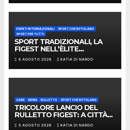
EVENTI INTERNAZIONALI
SPORT CHE ROTOLANO
SPORT PER TUTTI
SPORT TRADIZIONALI, LA
FIGEST NELL’ÈLITE
MONDIALE: LA
6 AGOSTO 2026
KATIA DI NARDO
DELEGAZIONE ITALIANA
PROTAGONISTA AL
CONVEGNO TAFISA A
LIMERICK
GARE
NEWS
RULLETTO
SPORT CHE ROTOLANO
TRICOLORE LANCIO DEL
RULLETTO FIGEST: A CITTÀ
DI CASTELLO VINCONO
5 AGOSTO 2026
KATIA DI NARDO
MARCHIGIANI ED UMBRI