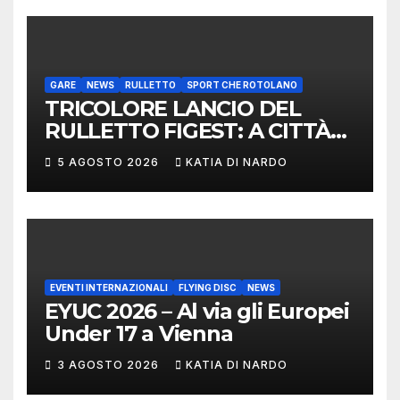
CONVEGNO TAFISA A
LIMERICK
GARE
NEWS
RULLETTO
SPORT CHE ROTOLANO
TRICOLORE LANCIO DEL
RULLETTO FIGEST: A CITTÀ
DI CASTELLO VINCONO
5 AGOSTO 2026
KATIA DI NARDO
MARCHIGIANI ED UMBRI
EVENTI INTERNAZIONALI
FLYING DISC
NEWS
EYUC 2026 – Al via gli Europei
Under 17 a Vienna
3 AGOSTO 2026
KATIA DI NARDO