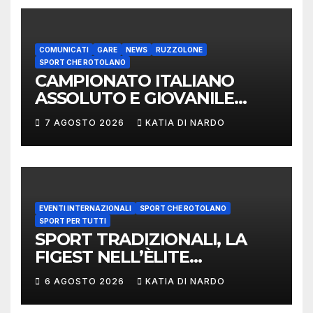
COMUNICATI
GARE
NEWS
RUZZOLONE
SPORT CHE ROTOLANO
CAMPIONATO ITALIANO
ASSOLUTO E GIOVANILE
LANCIO DEL RUZZOLONE
7 AGOSTO 2026
KATIA DI NARDO
EVENTI INTERNAZIONALI
SPORT CHE ROTOLANO
SPORT PER TUTTI
SPORT TRADIZIONALI, LA
FIGEST NELL’ÈLITE
MONDIALE: LA
6 AGOSTO 2026
KATIA DI NARDO
DELEGAZIONE ITALIANA
PROTAGONISTA AL