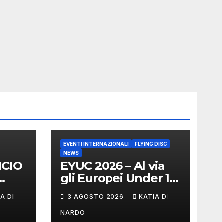
EVENTI INTERNAZIONALI
FLYING DISC
NEWS
NCIO
EYUC 2026 – Al via
gli Europei Under 17
 DI
a Vienna
A DI
3 AGOSTO 2026
KATIA DI
NARDO