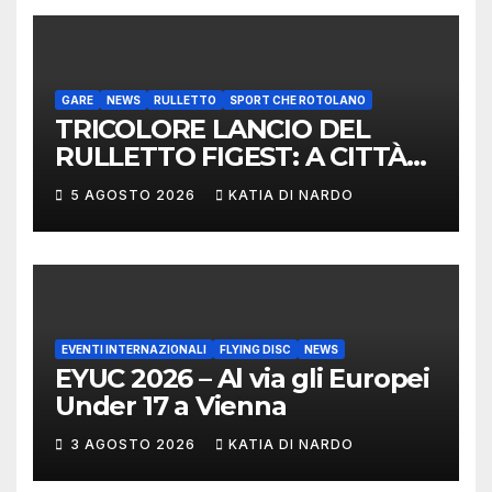
CONVEGNO TAFISA A
LIMERICK
GARE
NEWS
RULLETTO
SPORT CHE ROTOLANO
TRICOLORE LANCIO DEL
RULLETTO FIGEST: A CITTÀ
DI CASTELLO VINCONO
5 AGOSTO 2026
KATIA DI NARDO
MARCHIGIANI ED UMBRI
EVENTI INTERNAZIONALI
FLYING DISC
NEWS
EYUC 2026 – Al via gli Europei
Under 17 a Vienna
3 AGOSTO 2026
KATIA DI NARDO