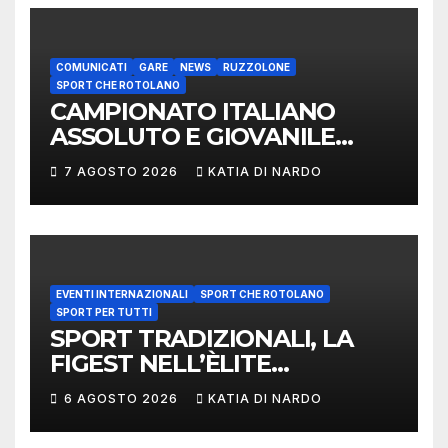
COMUNICATI
GARE
NEWS
RUZZOLONE
SPORT CHE ROTOLANO
CAMPIONATO ITALIANO
ASSOLUTO E GIOVANILE
LANCIO DEL RUZZOLONE
7 AGOSTO 2026
KATIA DI NARDO
EVENTI INTERNAZIONALI
SPORT CHE ROTOLANO
SPORT PER TUTTI
SPORT TRADIZIONALI, LA
FIGEST NELL’ÈLITE
MONDIALE: LA
6 AGOSTO 2026
KATIA DI NARDO
DELEGAZIONE ITALIANA
PROTAGONISTA AL