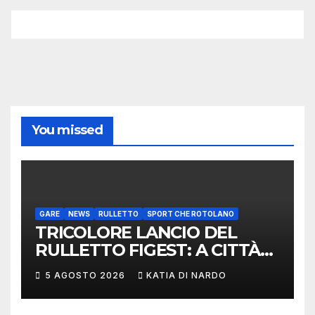
You missed
GARE
NEWS
RULLETTO
SPORT CHE ROTOLANO
TRICOLORE LANCIO DEL
RULLETTO FIGEST: A CITTÀ
DI CASTELLO VINCONO
5 AGOSTO 2026
KATIA DI NARDO
MARCHIGIANI ED UMBRI