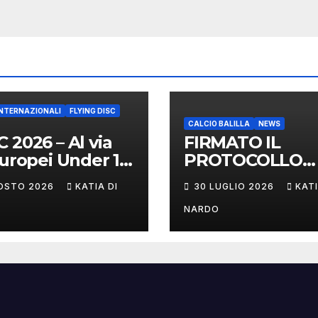
INTERNAZIONALI
FLYING DISC
CALCIO BALILLA
NEWS
 2026 – Al via
FIRMATO IL
Europei Under 17
PROTOCOLLO
enna
D’INTESA TRA
OSTO 2026
KATIA DI
30 LUGLIO 2026
KATI
FIGeST E LEGA
NAZIONALE
NARDO
DILETTANTI