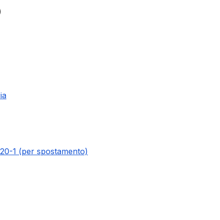
)
ia
020-1 (per spostamento)