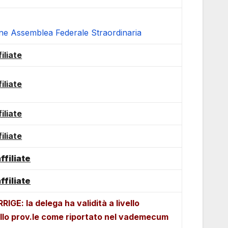
e Assemblea Federale Straordinaria
iliate
iliate
iliate
iliate
ffiliate
ffiliate
GE: la delega ha validità a livello
vello prov.le come riportato nel vademecum