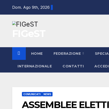
Salta
Dom. Ago 9th, 2026
al
contenuto
FIGeST
HOME
FEDERAZIONE
SPECIA
INTERNAZIONALE
CONTATTI
ACCED
COMUNICATI
NEWS
ASSEMBLEE ELETTI