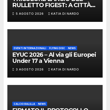
RULLETTO FIGEST: A CITTÀ
DI CASTELLO VINCONO
5 AGOSTO 2026
KATIA DI NARDO
MARCHIGIANI ED UMBRI
EVENTI INTERNAZIONALI
FLYING DISC
NEWS
EYUC 2026 – Al via gli Europei
Under 17 a Vienna
3 AGOSTO 2026
KATIA DI NARDO
CALCIO BALILLA
NEWS