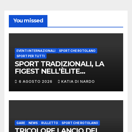
You missed
EVENTI INTERNAZIONALI
SPORT CHE ROTOLANO
SPORT PER TUTTI
SPORT TRADIZIONALI, LA
FIGEST NELL’ÈLITE
MONDIALE: LA
6 AGOSTO 2026
KATIA DI NARDO
DELEGAZIONE ITALIANA
PROTAGONISTA AL
CONVEGNO TAFISA A
LIMERICK
GARE
NEWS
RULLETTO
SPORT CHE ROTOLANO
TRICOLORE LANCIO DEL