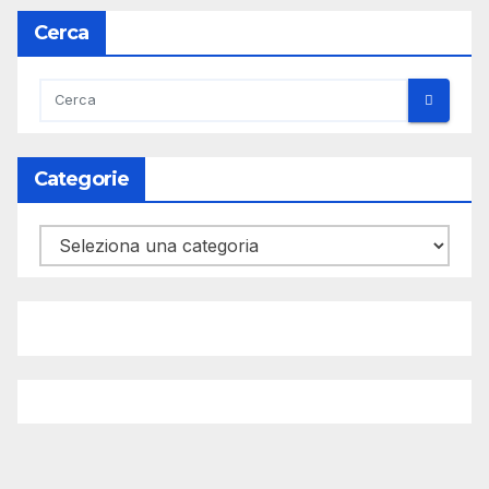
articoli
Cerca
Categorie
Categorie