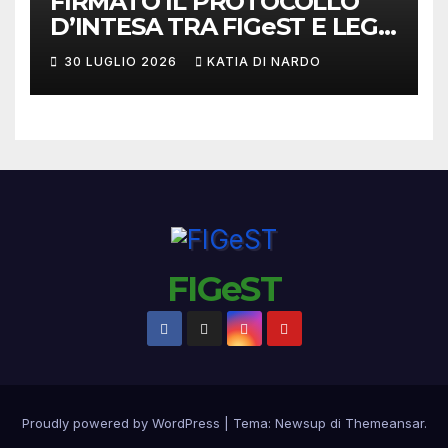
FIRMATO IL PROTOCOLLO
D’INTESA TRA FIGeST E LEGA
NAZIONALE DILETTANTI
30 LUGLIO 2026
KATIA DI NARDO
FIGeST
Proudly powered by WordPress
|
Tema:
Newsup
di
Themeansar
.