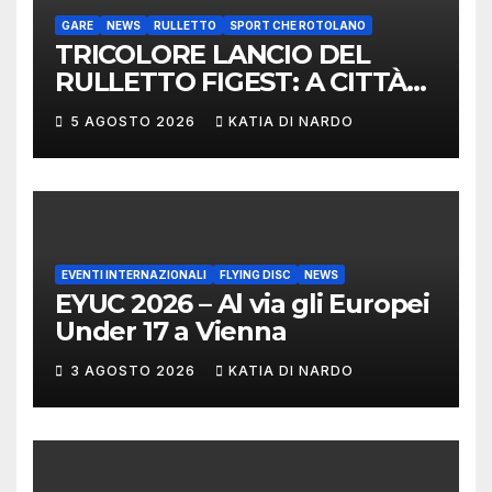
GARE
NEWS
RULLETTO
SPORT CHE ROTOLANO
TRICOLORE LANCIO DEL
RULLETTO FIGEST: A CITTÀ
DI CASTELLO VINCONO
5 AGOSTO 2026
KATIA DI NARDO
MARCHIGIANI ED UMBRI
EVENTI INTERNAZIONALI
FLYING DISC
NEWS
EYUC 2026 – Al via gli Europei
Under 17 a Vienna
3 AGOSTO 2026
KATIA DI NARDO