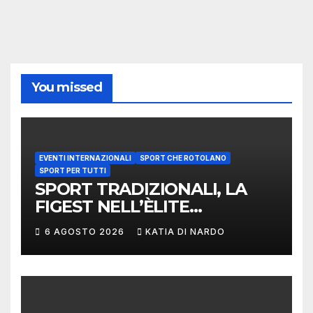
You missed
EVENTI INTERNAZIONALI
SPORT CHE ROTOLANO
SPORT PER TUTTI
SPORT TRADIZIONALI, LA
FIGEST NELL’ÈLITE
MONDIALE: LA
6 AGOSTO 2026
KATIA DI NARDO
DELEGAZIONE ITALIANA
PROTAGONISTA AL
CONVEGNO TAFISA A
LIMERICK