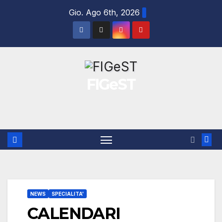
Salta
Gio. Ago 6th, 2026
al
contenuto
FIGeST
NEWS
SPECIALITA'
CALENDARI