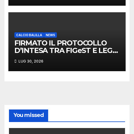
CALCIO BALILLA
NEWS
FIRMATO IL PROTOCOLLO
D’INTESA TRA FIGeST E LEGA
NAZIONALE DILETTANTI
LUG 30, 2026
You missed