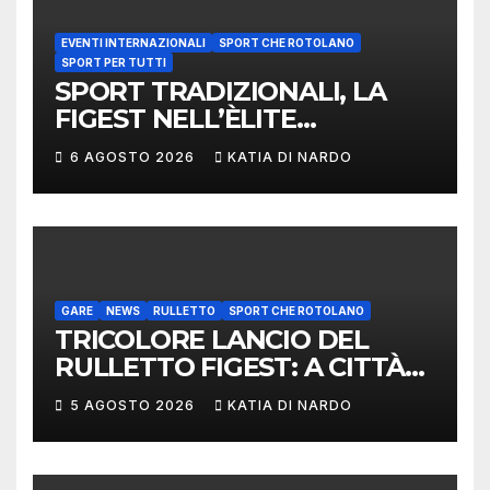
EVENTI INTERNAZIONALI
SPORT CHE ROTOLANO
SPORT PER TUTTI
SPORT TRADIZIONALI, LA
FIGEST NELL’ÈLITE
MONDIALE: LA
6 AGOSTO 2026
KATIA DI NARDO
DELEGAZIONE ITALIANA
PROTAGONISTA AL
CONVEGNO TAFISA A
LIMERICK
GARE
NEWS
RULLETTO
SPORT CHE ROTOLANO
TRICOLORE LANCIO DEL
RULLETTO FIGEST: A CITTÀ
DI CASTELLO VINCONO
5 AGOSTO 2026
KATIA DI NARDO
MARCHIGIANI ED UMBRI