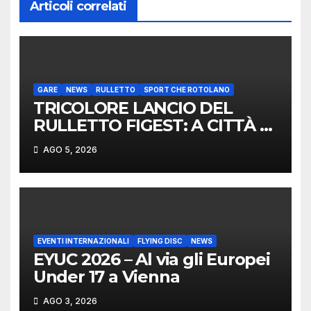
Articoli correlati
GARE
NEWS
RULLETTO
SPORT CHE ROTOLANO
TRICOLORE LANCIO DEL
RULLETTO FIGEST: A CITTÀ DI
CASTELLO VINCONO
AGO 5, 2026
MARCHIGIANI ED UMBRI
EVENTI INTERNAZIONALI
FLYING DISC
NEWS
EYUC 2026 – Al via gli Europei
Under 17 a Vienna
AGO 3, 2026