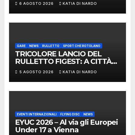
MONDIALE: LA
6 AGOSTO 2026
KATIA DI NARDO
DELEGAZIONE ITALIANA
PROTAGONISTA AL
CONVEGNO TAFISA A
LIMERICK
GARE
NEWS
RULLETTO
SPORT CHE ROTOLANO
TRICOLORE LANCIO DEL
RULLETTO FIGEST: A CITTÀ
DI CASTELLO VINCONO
5 AGOSTO 2026
KATIA DI NARDO
MARCHIGIANI ED UMBRI
EVENTI INTERNAZIONALI
FLYING DISC
NEWS
EYUC 2026 – Al via gli Europei
Under 17 a Vienna