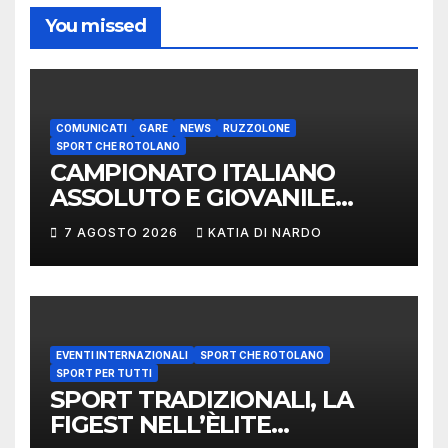
You missed
COMUNICATI
GARE
NEWS
RUZZOLONE
SPORT CHE ROTOLANO
CAMPIONATO ITALIANO
ASSOLUTO E GIOVANILE
LANCIO DEL RUZZOLONE
7 AGOSTO 2026
KATIA DI NARDO
EVENTI INTERNAZIONALI
SPORT CHE ROTOLANO
SPORT PER TUTTI
SPORT TRADIZIONALI, LA
FIGEST NELL’ÈLITE