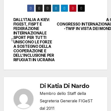
DALL’ITALIA A KIEV:
A 
Navigazione
FIGEST, FISPT E
CONGRESSO INTERNAZIONAL
FEDERAZIONE
-TWIF IN VISTA DEI MOND
articoli
INTERNAZIONALE
SPORT PER TUTTI
UNISCONO LE FORZE
A SOSTEGNO DELLA
COOPERAZIONE E
DELL’INCLUSIONE PER
RIFUGIATI IN UCRAINA
Di
Katia Di Nardo
Membro dello Staff della
Segreteria Generale FIGeST
dal 2011