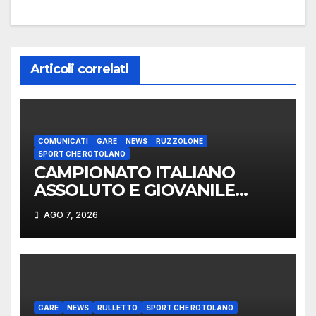
Articoli correlati
COMUNICATI
GARE
NEWS
RUZZOLONE
SPORT CHE ROTOLANO
CAMPIONATO ITALIANO
ASSOLUTO E GIOVANILE
LANCIO DEL RUZZOLONE
AGO 7, 2026
GARE
NEWS
RULLETTO
SPORT CHE ROTOLANO