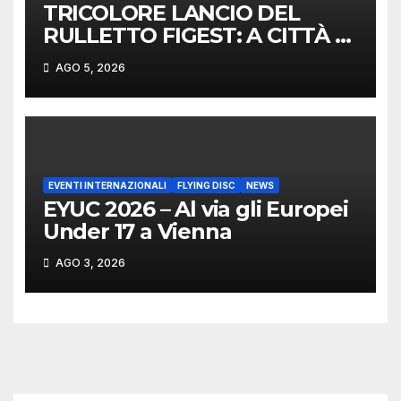
TRICOLORE LANCIO DEL
RULLETTO FIGEST: A CITTÀ DI
CASTELLO VINCONO
AGO 5, 2026
MARCHIGIANI ED UMBRI
EVENTI INTERNAZIONALI
FLYING DISC
NEWS
EYUC 2026 – Al via gli Europei
Under 17 a Vienna
AGO 3, 2026