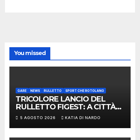
You missed
GARE
NEWS
RULLETTO
SPORT CHE ROTOLANO
TRICOLORE LANCIO DEL
RULLETTO FIGEST: A CITTÀ
DI CASTELLO VINCONO
5 AGOSTO 2026
KATIA DI NARDO
MARCHIGIANI ED UMBRI