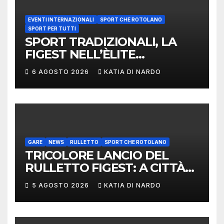
EVENTI INTERNAZIONALI
SPORT CHE ROTOLANO
SPORT PER TUTTI
SPORT TRADIZIONALI, LA
FIGEST NELL’ÈLITE
MONDIALE: LA
6 AGOSTO 2026
KATIA DI NARDO
DELEGAZIONE ITALIANA
PROTAGONISTA AL
CONVEGNO TAFISA A
LIMERICK
GARE
NEWS
RULLETTO
SPORT CHE ROTOLANO
TRICOLORE LANCIO DEL
RULLETTO FIGEST: A CITTÀ
DI CASTELLO VINCONO
5 AGOSTO 2026
KATIA DI NARDO
MARCHIGIANI ED UMBRI