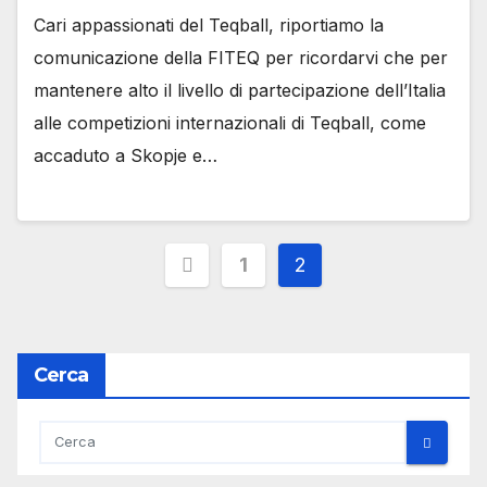
Cari appassionati del Teqball, riportiamo la
comunicazione della FITEQ per ricordarvi che per
mantenere alto il livello di partecipazione dell’Italia
alle competizioni internazionali di Teqball, come
accaduto a Skopje e…
Paginazione
1
2
degli
articoli
Cerca