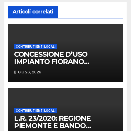
Articoli correlati
CONTRIBUTI ENTI LOCALI
CONCESSIONE D’USO
IMPIANTO FIORANO
MODENESE
GIU 26, 2026
CONTRIBUTI ENTI LOCALI
L.R. 23/2020: REGIONE
PIEMONTE E BANDO