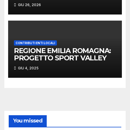
PROMOZIONE SPORTIVA
GIU 26, 2026
CONTRIBUTI ENTI LOCALI
REGIONE EMILIA ROMAGNA:
PROGETTO SPORT VALLEY
GIU 4, 2025
You missed