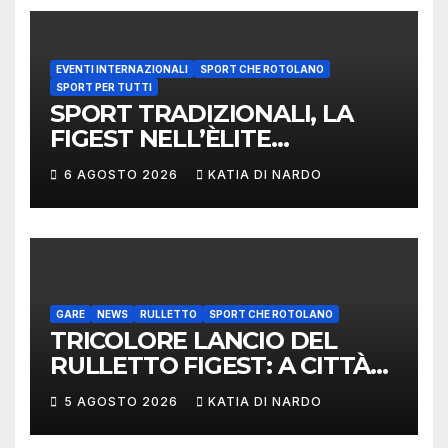
EVENTI INTERNAZIONALI
SPORT CHE ROTOLANO
SPORT PER TUTTI
SPORT TRADIZIONALI, LA
FIGEST NELL’ÈLITE
MONDIALE: LA
6 AGOSTO 2026
KATIA DI NARDO
DELEGAZIONE ITALIANA
PROTAGONISTA AL
CONVEGNO TAFISA A
LIMERICK
GARE
NEWS
RULLETTO
SPORT CHE ROTOLANO
TRICOLORE LANCIO DEL
RULLETTO FIGEST: A CITTÀ
DI CASTELLO VINCONO
5 AGOSTO 2026
KATIA DI NARDO
MARCHIGIANI ED UMBRI