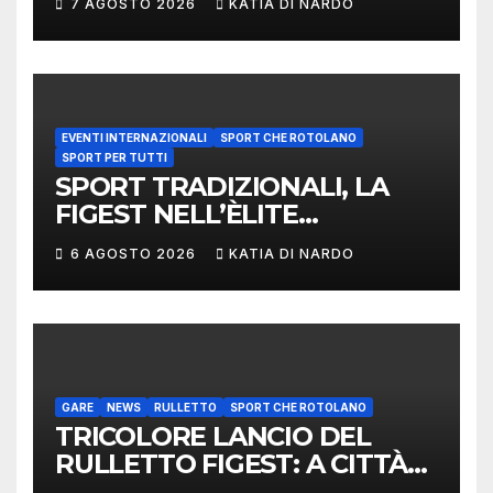
7 AGOSTO 2026
KATIA DI NARDO
EVENTI INTERNAZIONALI
SPORT CHE ROTOLANO
SPORT PER TUTTI
SPORT TRADIZIONALI, LA
FIGEST NELL’ÈLITE
MONDIALE: LA
6 AGOSTO 2026
KATIA DI NARDO
DELEGAZIONE ITALIANA
PROTAGONISTA AL
CONVEGNO TAFISA A
LIMERICK
GARE
NEWS
RULLETTO
SPORT CHE ROTOLANO
TRICOLORE LANCIO DEL
RULLETTO FIGEST: A CITTÀ
DI CASTELLO VINCONO