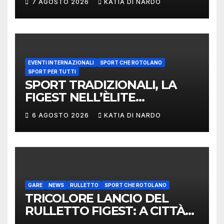
7 AGOSTO 2026
KATIA DI NARDO
EVENTI INTERNAZIONALI
SPORT CHE ROTOLANO
SPORT PER TUTTI
SPORT TRADIZIONALI, LA
FIGEST NELL’ÈLITE
MONDIALE: LA
6 AGOSTO 2026
KATIA DI NARDO
DELEGAZIONE ITALIANA
PROTAGONISTA AL
CONVEGNO TAFISA A
LIMERICK
GARE
NEWS
RULLETTO
SPORT CHE ROTOLANO
TRICOLORE LANCIO DEL
RULLETTO FIGEST: A CITTÀ
DI CASTELLO VINCONO