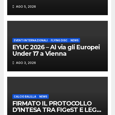
CASTELLO VINCONO
AGO 5, 2026
MARCHIGIANI ED UMBRI
EVENTI INTERNAZIONALI
FLYING DISC
NEWS
EYUC 2026 – Al via gli Europei
Under 17 a Vienna
AGO 3, 2026
CALCIO BALILLA
NEWS
FIRMATO IL PROTOCOLLO
D’INTESA TRA FIGeST E LEGA