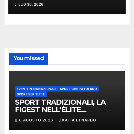
NAZIONALE DILETTANTI
LUG 30, 2026
You missed
EVENTI INTERNAZIONALI
SPORT CHE ROTOLANO
SPORT PER TUTTI
SPORT TRADIZIONALI, LA
FIGEST NELL’ÈLITE
MONDIALE: LA
6 AGOSTO 2026
KATIA DI NARDO
DELEGAZIONE ITALIANA
PROTAGONISTA AL