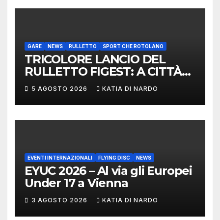
CONVEGNO TAFISA A
LIMERICK
GARE
NEWS
RULLETTO
SPORT CHE ROTOLANO
TRICOLORE LANCIO DEL
RULLETTO FIGEST: A CITTÀ
DI CASTELLO VINCONO
5 AGOSTO 2026
KATIA DI NARDO
MARCHIGIANI ED UMBRI
EVENTI INTERNAZIONALI
FLYING DISC
NEWS
EYUC 2026 – Al via gli Europei
Under 17 a Vienna
3 AGOSTO 2026
KATIA DI NARDO