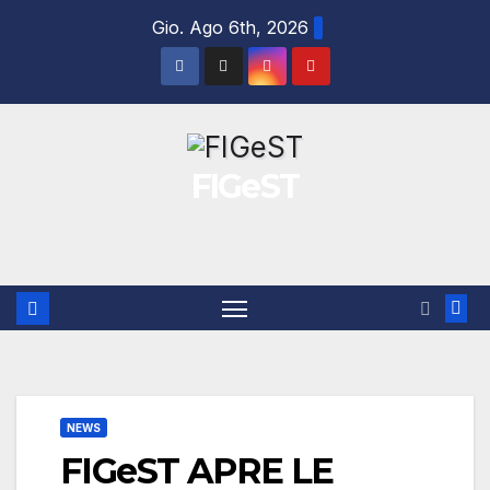
Salta
Gio. Ago 6th, 2026
al
contenuto
FIGeST
NEWS
FIGeST APRE LE