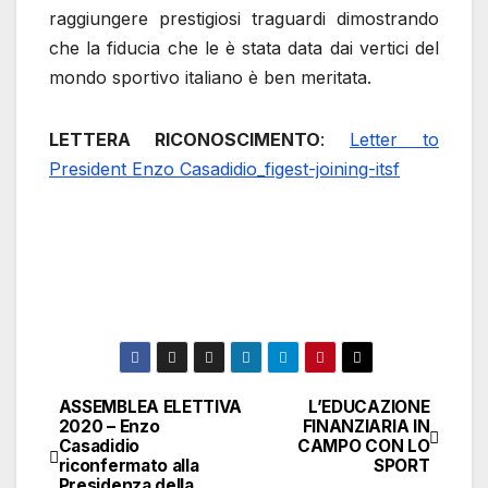
raggiungere prestigiosi traguardi dimostrando
che la fiducia che le è stata data dai vertici del
mondo sportivo italiano è ben meritata.
LETTERA RICONOSCIMENTO
:
Letter to
President Enzo Casadidio_figest-joining-itsf
ASSEMBLEA ELETTIVA
L’EDUCAZIONE
Navigazione
2020 – Enzo
FINANZIARIA IN
Casadidio
CAMPO CON LO
articoli
riconfermato alla
SPORT
Presidenza della