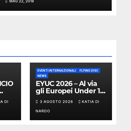
MAG 22, 2018
EVENTI INTERNAZIONALI
FLYING DISC
NEWS
NCIO
EYUC 2026 – Al via
gli Europei Under 17
 DI
a Vienna
A DI
3 AGOSTO 2026
KATIA DI
NARDO
D