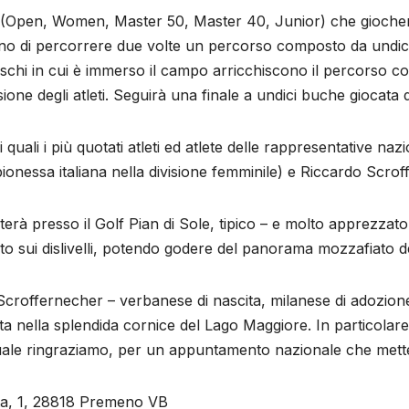
ni (Open, Women, Master 50, Master 40, Junior) che giocher
no di percorrere due volte un percorso composto da undici
I boschi in cui è immerso il campo arricchiscono il percorso c
ne degli atleti. Seguirà una finale a undici buche giocata da 
 quali i più quotati atleti ed atlete delle rappresentative naz
ionessa italiana nella divisione femminile) e Riccardo Scro
erà presso il Golf Pian di Sole, tipico – e molto apprezzat
tato sui dislivelli, potendo godere del panorama mozzafiato
Scroffernecher – verbanese di nascita, milanese di adozione 
lta nella splendida cornice del Lago Maggiore. In particolare
ale ringraziamo, per un appuntamento nazionale che metterà al
neta, 1, 28818 Premeno VB