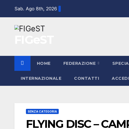
Salta
Sab. Ago 8th, 2026
al
contenuto
FIGeST
HOME
FEDERAZIONE
SPECIA
INTERNAZIONALE
CONTATTI
ACCED
SENZA CATEGORIA
FLYING DISC – CAM