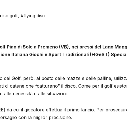
disc golf
,
#flying disc
Golf Pian di Sole a Premeno (VB), nei pressi del Lago Maggi
ione Italiana Giochi e Sport Tradizionali (FIGeST) Speciali
o del Golf, però, al posto delle mazze e delle palline, utiliz
i di catene che “catturano” il disco. Come per il golf esiston
 alle necessità e alle situazioni.
 da cui il giocatore effettua il primo lancio. Per proseguire
ersaglio con la miglior precisione.