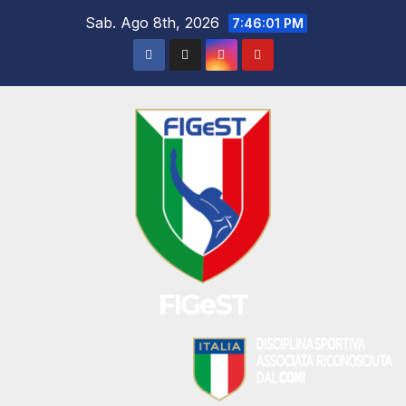
Salta
Sab. Ago 8th, 2026
7:46:01 PM
al
contenuto
FIGeST