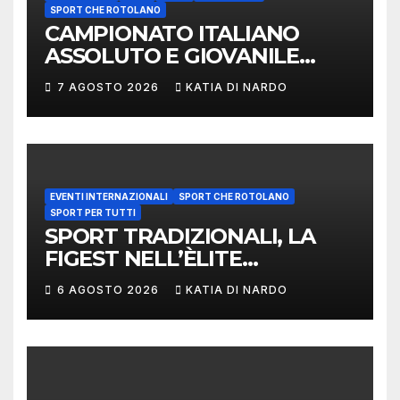
SPORT CHE ROTOLANO
CAMPIONATO ITALIANO
ASSOLUTO E GIOVANILE
LANCIO DEL RUZZOLONE
7 AGOSTO 2026
KATIA DI NARDO
EVENTI INTERNAZIONALI
SPORT CHE ROTOLANO
SPORT PER TUTTI
SPORT TRADIZIONALI, LA
FIGEST NELL’ÈLITE
MONDIALE: LA
6 AGOSTO 2026
KATIA DI NARDO
DELEGAZIONE ITALIANA
PROTAGONISTA AL
CONVEGNO TAFISA A
LIMERICK