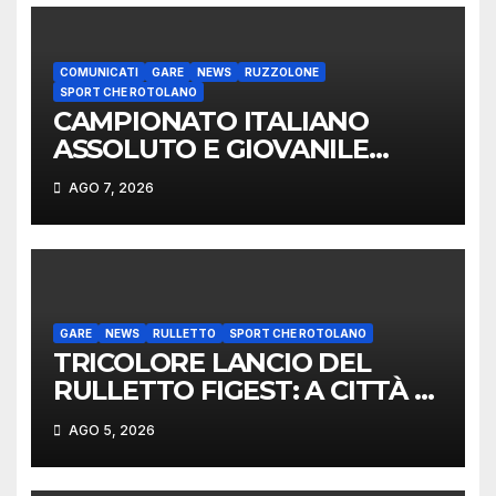
COMUNICATI
GARE
NEWS
RUZZOLONE
SPORT CHE ROTOLANO
CAMPIONATO ITALIANO
ASSOLUTO E GIOVANILE
LANCIO DEL RUZZOLONE
AGO 7, 2026
GARE
NEWS
RULLETTO
SPORT CHE ROTOLANO
TRICOLORE LANCIO DEL
RULLETTO FIGEST: A CITTÀ DI
CASTELLO VINCONO
AGO 5, 2026
MARCHIGIANI ED UMBRI