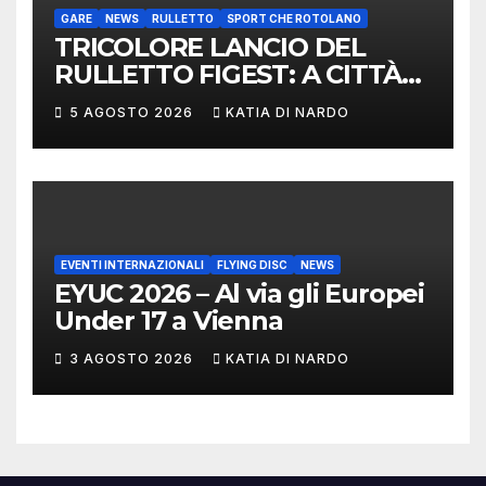
GARE
NEWS
RULLETTO
SPORT CHE ROTOLANO
TRICOLORE LANCIO DEL
RULLETTO FIGEST: A CITTÀ
DI CASTELLO VINCONO
5 AGOSTO 2026
KATIA DI NARDO
MARCHIGIANI ED UMBRI
EVENTI INTERNAZIONALI
FLYING DISC
NEWS
EYUC 2026 – Al via gli Europei
Under 17 a Vienna
3 AGOSTO 2026
KATIA DI NARDO