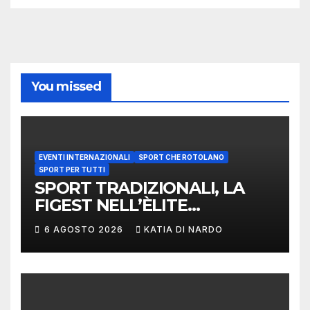
You missed
EVENTI INTERNAZIONALI
SPORT CHE ROTOLANO
SPORT PER TUTTI
SPORT TRADIZIONALI, LA
FIGEST NELL’ÈLITE
MONDIALE: LA
6 AGOSTO 2026
KATIA DI NARDO
DELEGAZIONE ITALIANA
PROTAGONISTA AL
CONVEGNO TAFISA A
LIMERICK