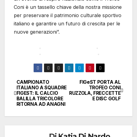
Coni è un tassello chiave della nostra missione
per preservare il patrimonio culturale sportivo
italiano e garantire un futuro di crescita per le
nuove generazioni”.
CAMPIONATO
FIGeST PORTA AL
Navigazione
ITALIANO A SQUADRE
TROFEO CONI
FIGEST: IL CALCIO
RUZZOLA, FRECCETTE
articoli
BALILLA TRICOLORE
E DISC GOLF
RITORNA AD ANAGNI
Di
Katia Di Nardo