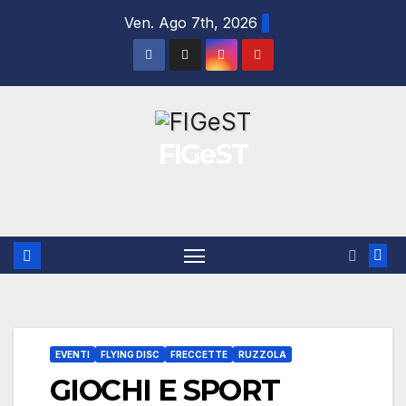
Salta
Ven. Ago 7th, 2026
al
contenuto
FIGeST
EVENTI
FLYING DISC
FRECCETTE
RUZZOLA
GIOCHI E SPORT