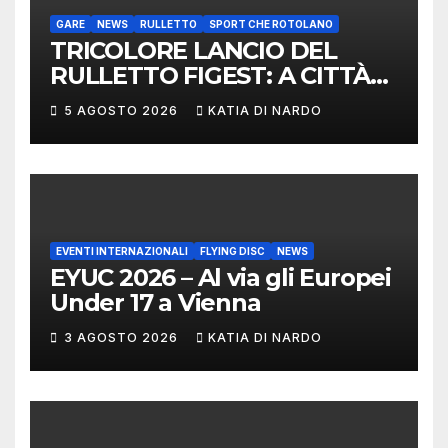
GARE
NEWS
RULLETTO
SPORT CHE ROTOLANO
TRICOLORE LANCIO DEL
RULLETTO FIGEST: A CITTÀ
DI CASTELLO VINCONO
5 AGOSTO 2026
KATIA DI NARDO
MARCHIGIANI ED UMBRI
EVENTI INTERNAZIONALI
FLYING DISC
NEWS
EYUC 2026 – Al via gli Europei
Under 17 a Vienna
3 AGOSTO 2026
KATIA DI NARDO