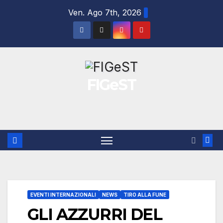
Salta
Ven. Ago 7th, 2026
al
contenuto
FIGeST
EVENTI INTERNAZIONALI
NEWS
TIRO ALLA FUNE
GLI AZZURRI DEL