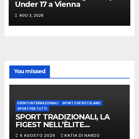
Under 17 a Vienna
AGO 3, 2026
You missed
EVENTI INTERNAZIONALI
SPORT CHE ROTOLANO
SPORT PER TUTTI
SPORT TRADIZIONALI, LA
FIGEST NELL’ÈLITE
MONDIALE: LA
6 AGOSTO 2026
KATIA DI NARDO