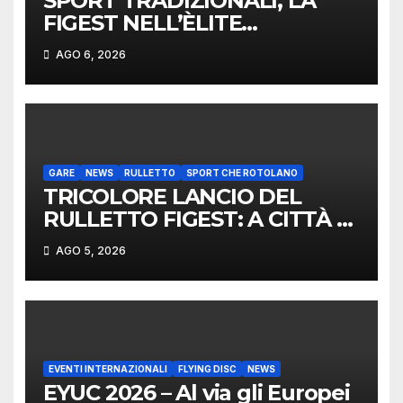
SPORT TRADIZIONALI, LA
FIGEST NELL’ÈLITE
MONDIALE: LA DELEGAZIONE
AGO 6, 2026
ITALIANA PROTAGONISTA AL
CONVEGNO TAFISA A
LIMERICK
GARE
NEWS
RULLETTO
SPORT CHE ROTOLANO
TRICOLORE LANCIO DEL
RULLETTO FIGEST: A CITTÀ DI
CASTELLO VINCONO
AGO 5, 2026
MARCHIGIANI ED UMBRI
EVENTI INTERNAZIONALI
FLYING DISC
NEWS
EYUC 2026 – Al via gli Europei