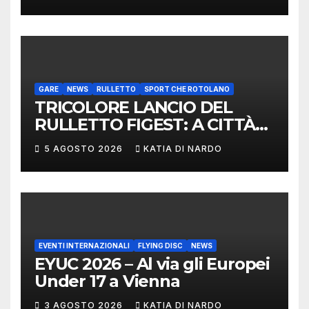
DELEGAZIONE ITALIANA
PROTAGONISTA AL
CONVEGNO TAFISA A
LIMERICK
GARE
NEWS
RULLETTO
SPORT CHE ROTOLANO
TRICOLORE LANCIO DEL
RULLETTO FIGEST: A CITTÀ
DI CASTELLO VINCONO
5 AGOSTO 2026
KATIA DI NARDO
MARCHIGIANI ED UMBRI
EVENTI INTERNAZIONALI
FLYING DISC
NEWS
EYUC 2026 – Al via gli Europei
Under 17 a Vienna
3 AGOSTO 2026
KATIA DI NARDO