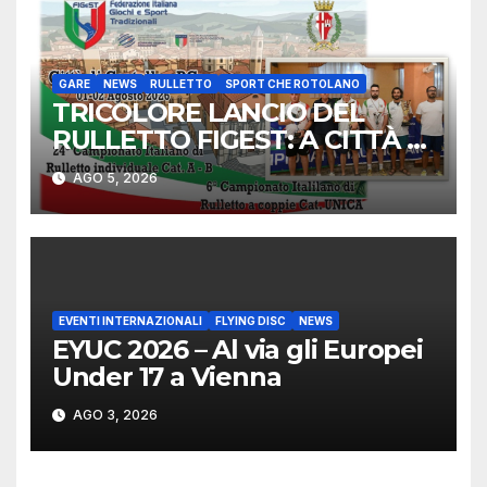
GARE
NEWS
RULLETTO
SPORT CHE ROTOLANO
TRICOLORE LANCIO DEL
RULLETTO FIGEST: A CITTÀ DI
CASTELLO VINCONO
AGO 5, 2026
MARCHIGIANI ED UMBRI
EVENTI INTERNAZIONALI
FLYING DISC
NEWS
EYUC 2026 – Al via gli Europei
Under 17 a Vienna
AGO 3, 2026