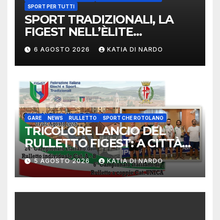
SPORT PER TUTTI
SPORT TRADIZIONALI, LA
FIGEST NELL’ÈLITE
MONDIALE: LA
6 AGOSTO 2026
KATIA DI NARDO
DELEGAZIONE ITALIANA
PROTAGONISTA AL
CONVEGNO TAFISA A
LIMERICK
GARE
NEWS
RULLETTO
SPORT CHE ROTOLANO
TRICOLORE LANCIO DEL
RULLETTO FIGEST: A CITTÀ
DI CASTELLO VINCONO
5 AGOSTO 2026
KATIA DI NARDO
MARCHIGIANI ED UMBRI