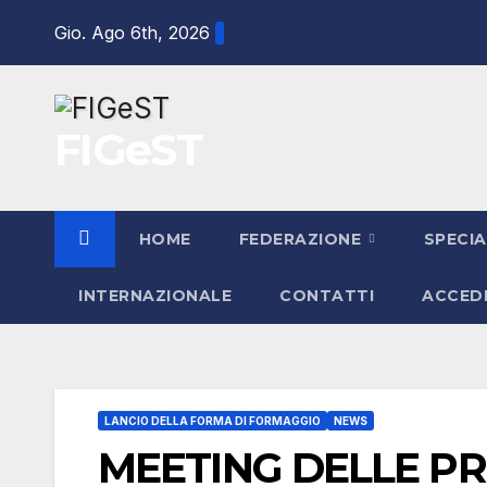
Salta
Gio. Ago 6th, 2026
al
contenuto
FIGeST
HOME
FEDERAZIONE
SPECIA
INTERNAZIONALE
CONTATTI
ACCED
LANCIO DELLA FORMA DI FORMAGGIO
NEWS
MEETING DELLE PR