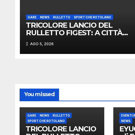
GARE
NEWS
RULLETTO
SPORT CHE ROTOLANO
TRICOLORE LANCIO DEL
RULLETTO FIGEST: A CITTÀ
DI CASTELLO VINCONO
AGO 5, 2026
MARCHIGIANI ED UMBRI
You missed
GARE
NEWS
RULLETTO
EVENTI 
SPORT CHE ROTOLANO
NEWS
TRICOLORE LANCIO
EYUC