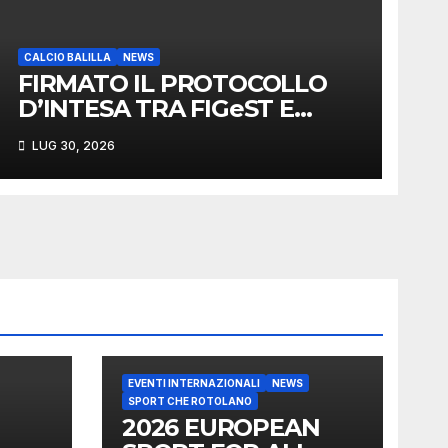
CALCIO BALILLA
NEWS
FIRMATO IL PROTOCOLLO
D’INTESA TRA FIGeST E
LEGA NAZIONALE
LUG 30, 2026
DILETTANTI
EVENTI INTERNAZIONALI
NEWS
SPORT CHE ROTOLANO
2026 EUROPEAN