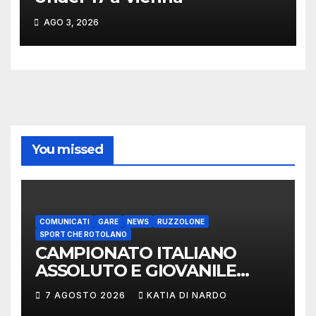
AGO 3, 2026
You missed
COMUNICATI
GARE
NEWS
RUZZOLONE
SPORT CHE ROTOLANO
CAMPIONATO ITALIANO
ASSOLUTO E GIOVANILE
LANCIO DEL RUZZOLONE
7 AGOSTO 2026
KATIA DI NARDO