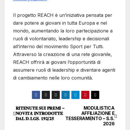
Il progetto REACH è un’iniziativa pensata per
dare potere ai giovani in tutta Europa e nel
mondo, aumentando la loro partecipazione a
ruoli di volontariato, leadership e decisionali
all’interno del movimento Sport per Tutti.
Attraverso la creazione di una rete giovanile,
REACH offrirà ai giovani l’opportunità di
assumere ruoli di leadership e diventare agenti
di cambiamento nelle loro comunità.
𝐑𝐈𝐓𝐄𝐍𝐔𝐓𝐄 𝐒𝐔𝐈 𝐏𝐑𝐄𝐌𝐈 –
MODULISTICA
Navigazione
𝐍𝐎𝐕𝐈𝐓𝐀̀ 𝐈𝐍𝐓𝐑𝐎𝐃𝐎𝐓𝐓𝐄
AFFILIAZIONE E
𝐃𝐀𝐋 𝐃.𝐋𝐆𝐒. 𝟏𝟗𝟐/𝟐𝟓
TESSERAMENTO – S.S.
articoli
2026