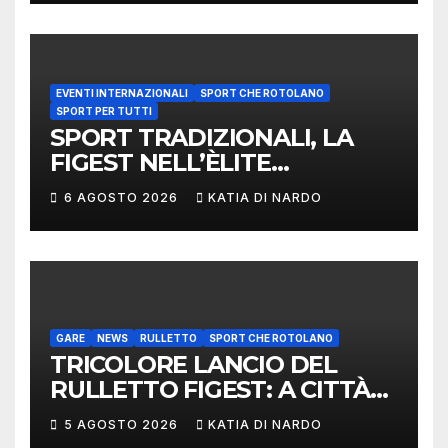
EVENTI INTERNAZIONALI
SPORT CHE ROTOLANO
SPORT PER TUTTI
SPORT TRADIZIONALI, LA
FIGEST NELL’ÈLITE
MONDIALE: LA
6 AGOSTO 2026
KATIA DI NARDO
DELEGAZIONE ITALIANA
PROTAGONISTA AL
CONVEGNO TAFISA A
LIMERICK
GARE
NEWS
RULLETTO
SPORT CHE ROTOLANO
TRICOLORE LANCIO DEL
RULLETTO FIGEST: A CITTÀ
DI CASTELLO VINCONO
5 AGOSTO 2026
KATIA DI NARDO
MARCHIGIANI ED UMBRI