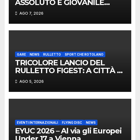
ASSOLUTO E GIOVANILE
LANCIO DEL RUZZOLONE
AGO 7, 2026
GARE
NEWS
RULLETTO
SPORT CHE ROTOLANO
TRICOLORE LANCIO DEL
RULLETTO FIGEST: A CITTÀ DI
CASTELLO VINCONO
AGO 5, 2026
MARCHIGIANI ED UMBRI
EVENTI INTERNAZIONALI
FLYING DISC
NEWS
EYUC 2026 – Al via gli Europei
Under 17 a Vienna