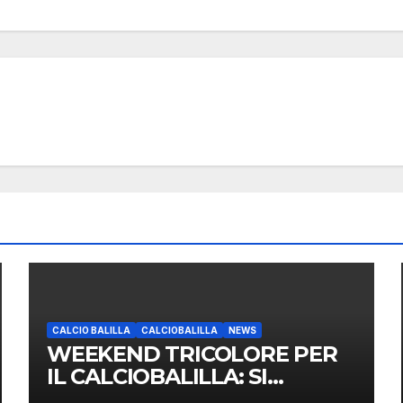
CALCIO BALILLA
CALCIOBALILLA
NEWS
WEEKEND TRICOLORE PER
IL CALCIOBALILLA: SI
DISPUTANO LA