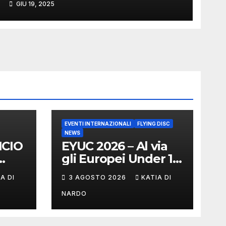
GIU 19, 2025
TRICOLORE AI CAMPIONATI
DEL MONDO DI SARAGOZZA
EVENTI INTERNAZIONALI
FLYING DISC
NEWS
NCIO
EYUC 2026 – Al via
gli Europei Under 17
 DI
a Vienna
A DI
3 AGOSTO 2026
KATIA DI
NARDO
D