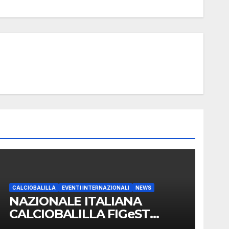
CALCIOBALILLA
EVENTI INTERNAZIONALI
NEWS
NAZIONALE ITALIANA
CALCIOBALILLA FIGeST
PRONTA A DIFENDERE IL