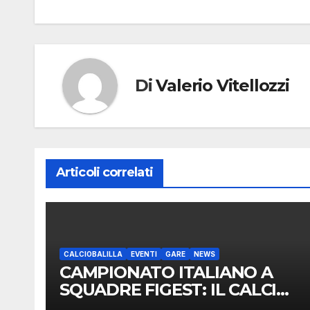
articoli
Di
Valerio Vitellozzi
Articoli correlati
CALCIOBALILLA
EVENTI
GARE
NEWS
CAMPIONATO ITALIANO A
SQUADRE FIGEST: IL CALCIO
BALILLA TRICOLORE