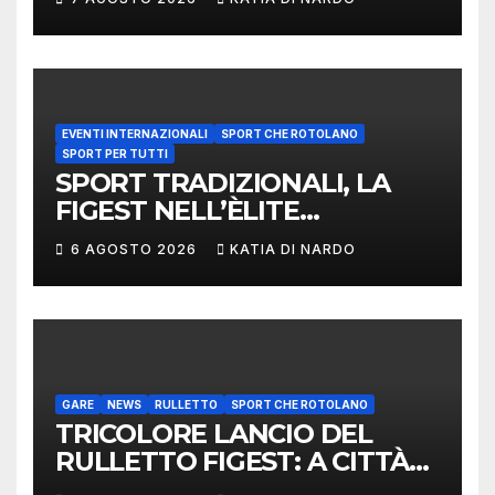
EVENTI INTERNAZIONALI
SPORT CHE ROTOLANO
SPORT PER TUTTI
SPORT TRADIZIONALI, LA
FIGEST NELL’ÈLITE
MONDIALE: LA
6 AGOSTO 2026
KATIA DI NARDO
DELEGAZIONE ITALIANA
PROTAGONISTA AL
CONVEGNO TAFISA A
LIMERICK
GARE
NEWS
RULLETTO
SPORT CHE ROTOLANO
TRICOLORE LANCIO DEL
RULLETTO FIGEST: A CITTÀ
DI CASTELLO VINCONO