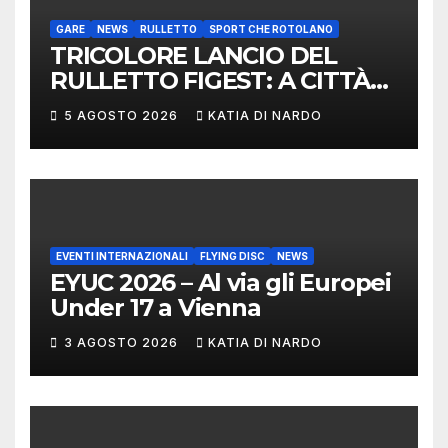
GARE
NEWS
RULLETTO
SPORT CHE ROTOLANO
TRICOLORE LANCIO DEL
RULLETTO FIGEST: A CITTÀ
DI CASTELLO VINCONO
5 AGOSTO 2026
KATIA DI NARDO
MARCHIGIANI ED UMBRI
EVENTI INTERNAZIONALI
FLYING DISC
NEWS
EYUC 2026 – Al via gli Europei
Under 17 a Vienna
3 AGOSTO 2026
KATIA DI NARDO