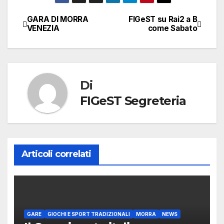
GARA DI MORRA
FIGeST su Rai2 a B
Navigazione
VENEZIA
come Sabato
articoli
Di
FIGeST Segreteria
Articoli correlati
GARE
GIOCHI E SPORT TRADIZIONALI
MORRA
NEWS