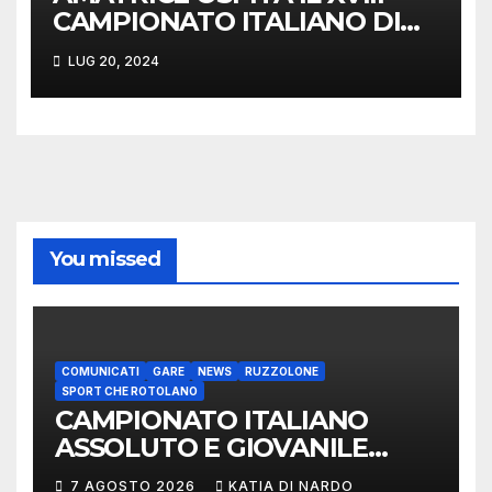
CAMPIONATO ITALIANO DI
MORRA
LUG 20, 2024
You missed
COMUNICATI
GARE
NEWS
RUZZOLONE
SPORT CHE ROTOLANO
CAMPIONATO ITALIANO
ASSOLUTO E GIOVANILE
LANCIO DEL RUZZOLONE
7 AGOSTO 2026
KATIA DI NARDO