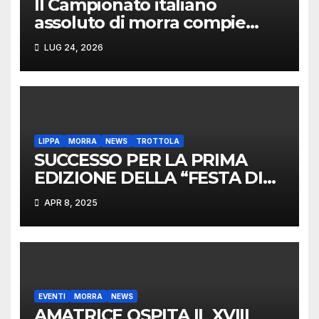
Il Campionato italiano
assoluto di morra compie
vent’anni: appuntamento ad
LUG 24, 2026
Acquaviva di Cagli per la
grande sfida
LIPPA
MORRA
NEWS
TROTTOLA
SUCCESSO PER LA PRIMA
EDIZIONE DELLA “FESTA DI
PRIMAVERA”
APR 8, 2025
EVENTI
MORRA
NEWS
AMATRICE OSPITA IL XVIII