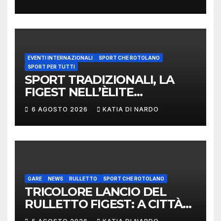
EVENTI INTERNAZIONALI
SPORT CHE ROTOLANO
SPORT PER TUTTI
SPORT TRADIZIONALI, LA
FIGEST NELL’ÈLITE
MONDIALE: LA
6 AGOSTO 2026
KATIA DI NARDO
DELEGAZIONE ITALIANA
PROTAGONISTA AL
CONVEGNO TAFISA A
LIMERICK
GARE
NEWS
RULLETTO
SPORT CHE ROTOLANO
TRICOLORE LANCIO DEL
RULLETTO FIGEST: A CITTÀ
DI CASTELLO VINCONO