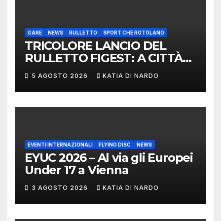
LIMERICK
GARE
NEWS
RULLETTO
SPORT CHE ROTOLANO
TRICOLORE LANCIO DEL
RULLETTO FIGEST: A CITTÀ
DI CASTELLO VINCONO
5 AGOSTO 2026
KATIA DI NARDO
MARCHIGIANI ED UMBRI
EVENTI INTERNAZIONALI
FLYING DISC
NEWS
EYUC 2026 – Al via gli Europei
Under 17 a Vienna
3 AGOSTO 2026
KATIA DI NARDO