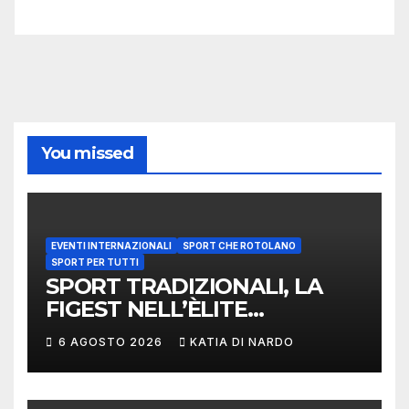
You missed
EVENTI INTERNAZIONALI
SPORT CHE ROTOLANO
SPORT PER TUTTI
SPORT TRADIZIONALI, LA
FIGEST NELL’ÈLITE
MONDIALE: LA
6 AGOSTO 2026
KATIA DI NARDO
DELEGAZIONE ITALIANA
PROTAGONISTA AL
CONVEGNO TAFISA A