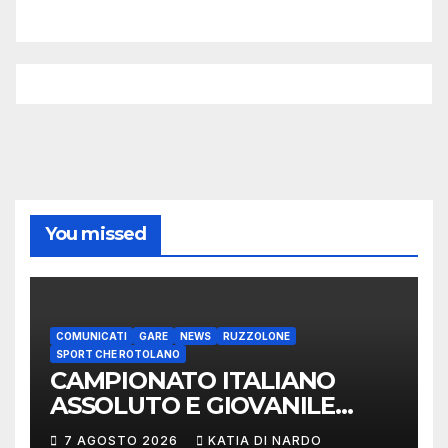
You missed
COMUNICATI
GARE
NEWS
RUZZOLONE
SPORT CHE ROTOLANO
CAMPIONATO ITALIANO
ASSOLUTO E GIOVANILE
LANCIO DEL RUZZOLONE
7 AGOSTO 2026
KATIA DI NARDO