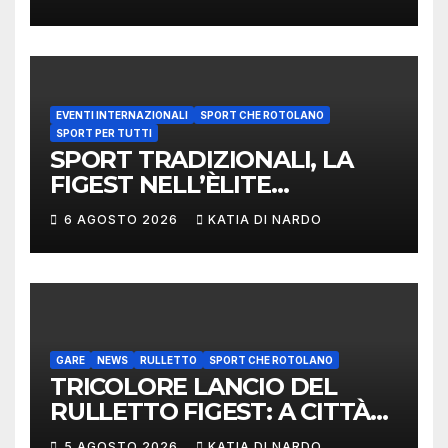
EVENTI INTERNAZIONALI
SPORT CHE ROTOLANO
SPORT PER TUTTI
SPORT TRADIZIONALI, LA
FIGEST NELL’ÈLITE
MONDIALE: LA
6 AGOSTO 2026
KATIA DI NARDO
DELEGAZIONE ITALIANA
PROTAGONISTA AL
CONVEGNO TAFISA A
LIMERICK
GARE
NEWS
RULLETTO
SPORT CHE ROTOLANO
TRICOLORE LANCIO DEL
RULLETTO FIGEST: A CITTÀ
DI CASTELLO VINCONO
5 AGOSTO 2026
KATIA DI NARDO