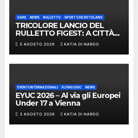
LIMERICK
GARE
NEWS
RULLETTO
SPORT CHE ROTOLANO
TRICOLORE LANCIO DEL
RULLETTO FIGEST: A CITTÀ
DI CASTELLO VINCONO
5 AGOSTO 2026
KATIA DI NARDO
MARCHIGIANI ED UMBRI
EVENTI INTERNAZIONALI
FLYING DISC
NEWS
EYUC 2026 – Al via gli Europei
Under 17 a Vienna
3 AGOSTO 2026
KATIA DI NARDO