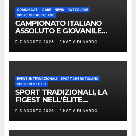
COMUNICATI
GARE
NEWS
RUZZOLONE
SPORT CHE ROTOLANO
CAMPIONATO ITALIANO
ASSOLUTO E GIOVANILE
LANCIO DEL RUZZOLONE
7 AGOSTO 2026
KATIA DI NARDO
EVENTI INTERNAZIONALI
SPORT CHE ROTOLANO
SPORT PER TUTTI
SPORT TRADIZIONALI, LA
FIGEST NELL’ÈLITE
MONDIALE: LA
6 AGOSTO 2026
KATIA DI NARDO
DELEGAZIONE ITALIANA
PROTAGONISTA AL
CONVEGNO TAFISA A