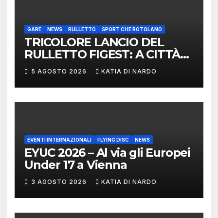
GARE
NEWS
RULLETTO
SPORT CHE ROTOLANO
TRICOLORE LANCIO DEL
RULLETTO FIGEST: A CITTÀ
DI CASTELLO VINCONO
5 AGOSTO 2026
KATIA DI NARDO
MARCHIGIANI ED UMBRI
EVENTI INTERNAZIONALI
FLYING DISC
NEWS
EYUC 2026 – Al via gli Europei
Under 17 a Vienna
3 AGOSTO 2026
KATIA DI NARDO