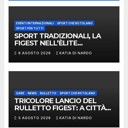
EVENTI INTERNAZIONALI
SPORT CHE ROTOLANO
SPORT PER TUTTI
SPORT TRADIZIONALI, LA
FIGEST NELL’ÈLITE
MONDIALE: LA
6 AGOSTO 2026
KATIA DI NARDO
DELEGAZIONE ITALIANA
PROTAGONISTA AL
CONVEGNO TAFISA A
LIMERICK
GARE
NEWS
RULLETTO
SPORT CHE ROTOLANO
TRICOLORE LANCIO DEL
RULLETTO FIGEST: A CITTÀ
DI CASTELLO VINCONO
5 AGOSTO 2026
KATIA DI NARDO
MARCHIGIANI ED UMBRI