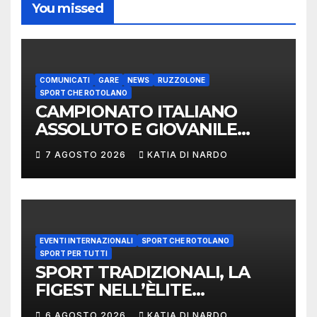
You missed
COMUNICATI
GARE
NEWS
RUZZOLONE
SPORT CHE ROTOLANO
CAMPIONATO ITALIANO
ASSOLUTO E GIOVANILE
LANCIO DEL RUZZOLONE
7 AGOSTO 2026
KATIA DI NARDO
EVENTI INTERNAZIONALI
SPORT CHE ROTOLANO
SPORT PER TUTTI
SPORT TRADIZIONALI, LA
FIGEST NELL’ÈLITE
MONDIALE: LA
6 AGOSTO 2026
KATIA DI NARDO