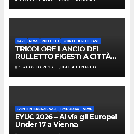
DELEGAZIONE ITALIANA
PROTAGONISTA AL
CONVEGNO TAFISA A
LIMERICK
GARE
NEWS
RULLETTO
SPORT CHE ROTOLANO
TRICOLORE LANCIO DEL
RULLETTO FIGEST: A CITTÀ
DI CASTELLO VINCONO
5 AGOSTO 2026
KATIA DI NARDO
MARCHIGIANI ED UMBRI
EVENTI INTERNAZIONALI
FLYING DISC
NEWS
EYUC 2026 – Al via gli Europei
Under 17 a Vienna