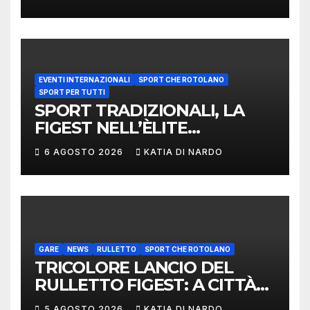
EVENTI INTERNAZIONALI
SPORT CHE ROTOLANO
SPORT PER TUTTI
SPORT TRADIZIONALI, LA
FIGEST NELL’ÈLITE
MONDIALE: LA
6 AGOSTO 2026
KATIA DI NARDO
DELEGAZIONE ITALIANA
PROTAGONISTA AL
CONVEGNO TAFISA A
LIMERICK
GARE
NEWS
RULLETTO
SPORT CHE ROTOLANO
TRICOLORE LANCIO DEL
RULLETTO FIGEST: A CITTÀ
DI CASTELLO VINCONO
5 AGOSTO 2026
KATIA DI NARDO