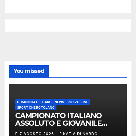
You missed
COMUNICATI
GARE
NEWS
RUZZOLONE
SPORT CHE ROTOLANO
CAMPIONATO ITALIANO
ASSOLUTO E GIOVANILE
LANCIO DEL RUZZOLONE
7 AGOSTO 2026
KATIA DI NARDO