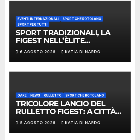
EVENTI INTERNAZIONALI
SPORT CHE ROTOLANO
SPORT PER TUTTI
SPORT TRADIZIONALI, LA
FIGEST NELL’ÈLITE
MONDIALE: LA
6 AGOSTO 2026
KATIA DI NARDO
DELEGAZIONE ITALIANA
PROTAGONISTA AL
CONVEGNO TAFISA A
LIMERICK
GARE
NEWS
RULLETTO
SPORT CHE ROTOLANO
TRICOLORE LANCIO DEL
RULLETTO FIGEST: A CITTÀ
DI CASTELLO VINCONO
5 AGOSTO 2026
KATIA DI NARDO
MARCHIGIANI ED UMBRI