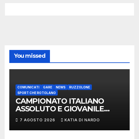
You missed
COMUNICATI
GARE
NEWS
RUZZOLONE
SPORT CHE ROTOLANO
CAMPIONATO ITALIANO
ASSOLUTO E GIOVANILE
LANCIO DEL RUZZOLONE
7 AGOSTO 2026
KATIA DI NARDO