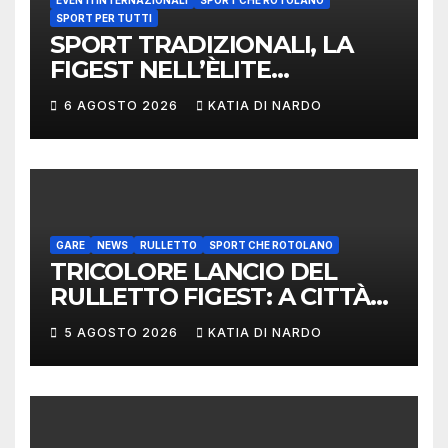
EVENTI INTERNAZIONALI
SPORT CHE ROTOLANO
SPORT PER TUTTI
SPORT TRADIZIONALI, LA
FIGEST NELL’ÈLITE
MONDIALE: LA
6 AGOSTO 2026
KATIA DI NARDO
DELEGAZIONE ITALIANA
PROTAGONISTA AL
CONVEGNO TAFISA A
LIMERICK
GARE
NEWS
RULLETTO
SPORT CHE ROTOLANO
TRICOLORE LANCIO DEL
RULLETTO FIGEST: A CITTÀ
DI CASTELLO VINCONO
5 AGOSTO 2026
KATIA DI NARDO
MARCHIGIANI ED UMBRI