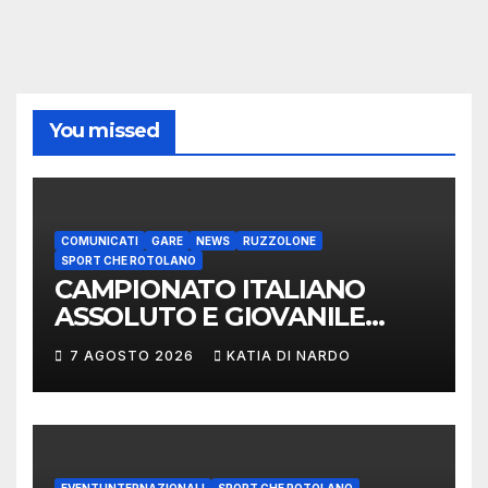
You missed
COMUNICATI
GARE
NEWS
RUZZOLONE
SPORT CHE ROTOLANO
CAMPIONATO ITALIANO
ASSOLUTO E GIOVANILE
LANCIO DEL RUZZOLONE
7 AGOSTO 2026
KATIA DI NARDO