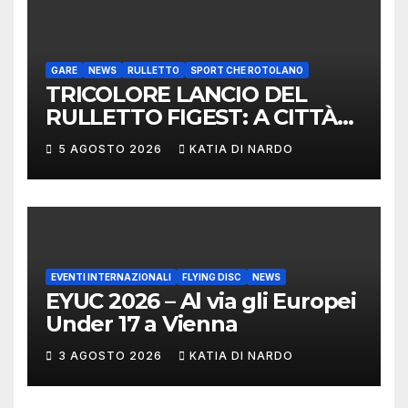
CONVEGNO TAFISA A
LIMERICK
GARE
NEWS
RULLETTO
SPORT CHE ROTOLANO
TRICOLORE LANCIO DEL
RULLETTO FIGEST: A CITTÀ
DI CASTELLO VINCONO
5 AGOSTO 2026
KATIA DI NARDO
MARCHIGIANI ED UMBRI
EVENTI INTERNAZIONALI
FLYING DISC
NEWS
EYUC 2026 – Al via gli Europei
Under 17 a Vienna
3 AGOSTO 2026
KATIA DI NARDO