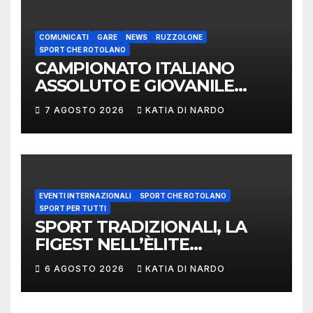
COMUNICATI
GARE
NEWS
RUZZOLONE
SPORT CHE ROTOLANO
CAMPIONATO ITALIANO
ASSOLUTO E GIOVANILE
LANCIO DEL RUZZOLONE
7 AGOSTO 2026
KATIA DI NARDO
EVENTI INTERNAZIONALI
SPORT CHE ROTOLANO
SPORT PER TUTTI
SPORT TRADIZIONALI, LA
FIGEST NELL’ÈLITE
MONDIALE: LA
6 AGOSTO 2026
KATIA DI NARDO
DELEGAZIONE ITALIANA
PROTAGONISTA AL