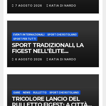
LANCIO DEL RUZZOLONE
7 AGOSTO 2026
KATIA DI NARDO
EVENTI INTERNAZIONALI
SPORT CHE ROTOLANO
SPORT PER TUTTI
SPORT TRADIZIONALI, LA
FIGEST NELL’ÈLITE
MONDIALE: LA
6 AGOSTO 2026
KATIA DI NARDO
DELEGAZIONE ITALIANA
PROTAGONISTA AL
CONVEGNO TAFISA A
LIMERICK
GARE
NEWS
RULLETTO
SPORT CHE ROTOLANO
TRICOLORE LANCIO DEL
RULLETTO FIGEST: A CITTÀ