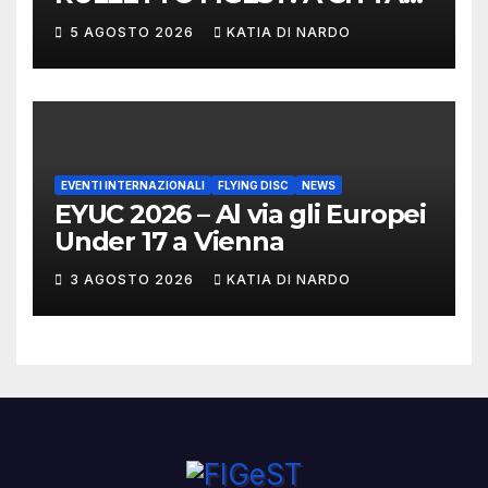
DI CASTELLO VINCONO
5 AGOSTO 2026
KATIA DI NARDO
MARCHIGIANI ED UMBRI
EVENTI INTERNAZIONALI
FLYING DISC
NEWS
EYUC 2026 – Al via gli Europei
Under 17 a Vienna
3 AGOSTO 2026
KATIA DI NARDO