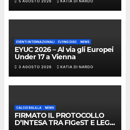
5 AGOSTO 2026
KATIA DI NARDO
MARCHIGIANI ED UMBRI
EVENTI INTERNAZIONALI
FLYING DISC
NEWS
EYUC 2026 – Al via gli Europei
Under 17 a Vienna
3 AGOSTO 2026
KATIA DI NARDO
CALCIO BALILLA
NEWS
FIRMATO IL PROTOCOLLO
D’INTESA TRA FIGeST E LEGA
NAZIONALE DILETTANTI