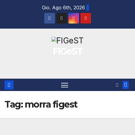
Salta
Gio. Ago 6th, 2026
al
contenuto
FIGeST
Tag:
morra figest