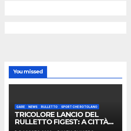
You missed
GARE
NEWS
RULLETTO
SPORT CHE ROTOLANO
TRICOLORE LANCIO DEL
RULLETTO FIGEST: A CITTÀ
DI CASTELLO VINCONO