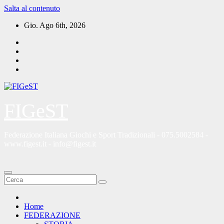
Salta al contenuto
Gio. Ago 6th, 2026
FIGeST
Federazione Italiana Giochi e Sport Tradizionali - 075.5002584 -
www.figest.it - info@figest.it
Home
FEDERAZIONE