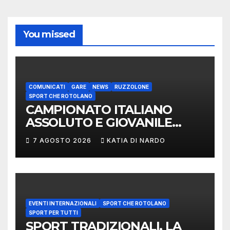
You missed
COMUNICATI
GARE
NEWS
RUZZOLONE
SPORT CHE ROTOLANO
CAMPIONATO ITALIANO
ASSOLUTO E GIOVANILE
LANCIO DEL RUZZOLONE
7 AGOSTO 2026
KATIA DI NARDO
EVENTI INTERNAZIONALI
SPORT CHE ROTOLANO
SPORT PER TUTTI
SPORT TRADIZIONALI, LA