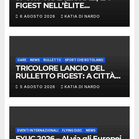
FIGEST NELL’ÈLITE
MONDIALE: LA
6 AGOSTO 2026
KATIA DI NARDO
DELEGAZIONE ITALIANA
PROTAGONISTA AL
CONVEGNO TAFISA A
LIMERICK
GARE
NEWS
RULLETTO
SPORT CHE ROTOLANO
TRICOLORE LANCIO DEL
RULLETTO FIGEST: A CITTÀ
DI CASTELLO VINCONO
5 AGOSTO 2026
KATIA DI NARDO
MARCHIGIANI ED UMBRI
EVENTI INTERNAZIONALI
FLYING DISC
NEWS
EYUC 2026 – Al via gli Europei