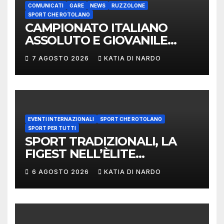
COMUNICATI
GARE
NEWS
RUZZOLONE
SPORT CHE ROTOLANO
CAMPIONATO ITALIANO
ASSOLUTO E GIOVANILE
LANCIO DEL RUZZOLONE
7 AGOSTO 2026
KATIA DI NARDO
EVENTI INTERNAZIONALI
SPORT CHE ROTOLANO
SPORT PER TUTTI
SPORT TRADIZIONALI, LA
FIGEST NELL’ÈLITE
MONDIALE: LA
6 AGOSTO 2026
KATIA DI NARDO
DELEGAZIONE ITALIANA
PROTAGONISTA AL
CONVEGNO TAFISA A
LIMERICK