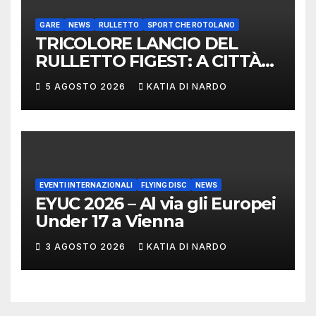
GARE
NEWS
RULLETTO
SPORT CHE ROTOLANO
TRICOLORE LANCIO DEL
RULLETTO FIGEST: A CITTÀ
DI CASTELLO VINCONO
5 AGOSTO 2026
KATIA DI NARDO
MARCHIGIANI ED UMBRI
EVENTI INTERNAZIONALI
FLYING DISC
NEWS
EYUC 2026 – Al via gli Europei
Under 17 a Vienna
3 AGOSTO 2026
KATIA DI NARDO