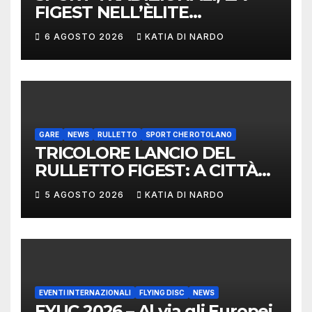
FIGEST NELL’ÈLITE
MONDIALE: LA
6 AGOSTO 2026
KATIA DI NARDO
DELEGAZIONE ITALIANA
PROTAGONISTA AL
CONVEGNO TAFISA A
LIMERICK
GARE
NEWS
RULLETTO
SPORT CHE ROTOLANO
TRICOLORE LANCIO DEL
RULLETTO FIGEST: A CITTÀ
DI CASTELLO VINCONO
5 AGOSTO 2026
KATIA DI NARDO
MARCHIGIANI ED UMBRI
EVENTI INTERNAZIONALI
FLYING DISC
NEWS
EYUC 2026 – Al via gli Europei