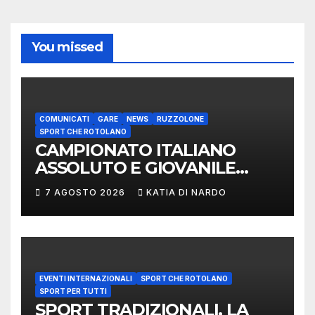
You missed
COMUNICATI
GARE
NEWS
RUZZOLONE
SPORT CHE ROTOLANO
CAMPIONATO ITALIANO
ASSOLUTO E GIOVANILE
LANCIO DEL RUZZOLONE
7 AGOSTO 2026
KATIA DI NARDO
EVENTI INTERNAZIONALI
SPORT CHE ROTOLANO
SPORT PER TUTTI
SPORT TRADIZIONALI, LA