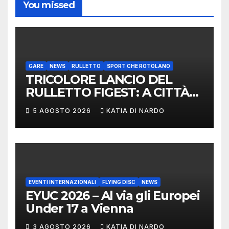
You missed
GARE
NEWS
RULLETTO
SPORT CHE ROTOLANO
TRICOLORE LANCIO DEL
RULLETTO FIGEST: A CITTÀ
DI CASTELLO VINCONO
5 AGOSTO 2026
KATIA DI NARDO
MARCHIGIANI ED UMBRI
EVENTI INTERNAZIONALI
FLYING DISC
NEWS
EYUC 2026 – Al via gli Europei
Under 17 a Vienna
3 AGOSTO 2026
KATIA DI NARDO