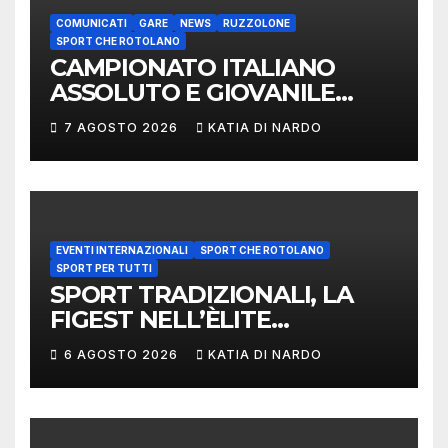
COMUNICATI
GARE
NEWS
RUZZOLONE
SPORT CHE ROTOLANO
CAMPIONATO ITALIANO
ASSOLUTO E GIOVANILE
LANCIO DEL RUZZOLONE
7 AGOSTO 2026
KATIA DI NARDO
EVENTI INTERNAZIONALI
SPORT CHE ROTOLANO
SPORT PER TUTTI
SPORT TRADIZIONALI, LA
FIGEST NELL’ÈLITE
MONDIALE: LA
6 AGOSTO 2026
KATIA DI NARDO
DELEGAZIONE ITALIANA
PROTAGONISTA AL
CONVEGNO TAFISA A
LIMERICK