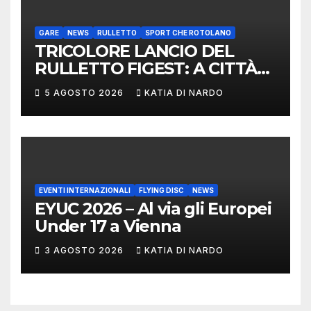
GARE
NEWS
RULLETTO
SPORT CHE ROTOLANO
TRICOLORE LANCIO DEL
RULLETTO FIGEST: A CITTÀ
DI CASTELLO VINCONO
5 AGOSTO 2026
KATIA DI NARDO
MARCHIGIANI ED UMBRI
EVENTI INTERNAZIONALI
FLYING DISC
NEWS
EYUC 2026 – Al via gli Europei
Under 17 a Vienna
3 AGOSTO 2026
KATIA DI NARDO