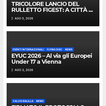
TRICOLORE LANCIO DEL
RULLETTO FIGEST: A CITTÀ DI
CASTELLO VINCONO
AGO 5, 2026
MARCHIGIANI ED UMBRI
EVENTI INTERNAZIONALI
FLYING DISC
NEWS
EYUC 2026 – Al via gli Europei
Under 17 a Vienna
AGO 3, 2026
CALCIO BALILLA
NEWS