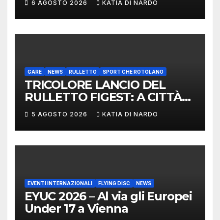
6 AGOSTO 2026
KATIA DI NARDO
DELEGAZIONE ITALIANA
PROTAGONISTA AL
CONVEGNO TAFISA A
LIMERICK
GARE
NEWS
RULLETTO
SPORT CHE ROTOLANO
TRICOLORE LANCIO DEL
RULLETTO FIGEST: A CITTÀ
DI CASTELLO VINCONO
5 AGOSTO 2026
KATIA DI NARDO
MARCHIGIANI ED UMBRI
EVENTI INTERNAZIONALI
FLYING DISC
NEWS
EYUC 2026 – Al via gli Europei
Under 17 a Vienna