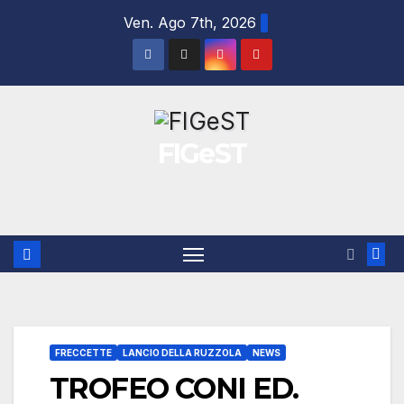
Salta
Ven. Ago 7th, 2026
al
contenuto
FIGeST
FRECCETTE
LANCIO DELLA RUZZOLA
NEWS
TROFEO CONI ED.