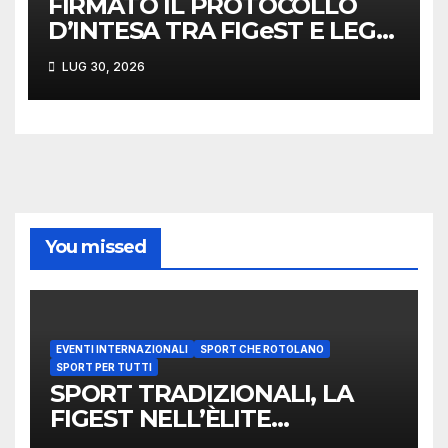
FIRMATO IL PROTOCOLLO
D’INTESA TRA FIGeST E LEGA
NAZIONALE DILETTANTI
LUG 30, 2026
You missed
EVENTI INTERNAZIONALI
SPORT CHE ROTOLANO
SPORT PER TUTTI
SPORT TRADIZIONALI, LA
FIGEST NELL’ÈLITE
MONDIALE: LA