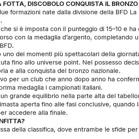
LA FOTTA, DISCOBOLO CONQUISTA IL BRONZO
due formazioni nate dalla divisione della BFD La
.
che si è imposta con il punteggio di 15–10 e ha co
corso con la medaglia d’argento, completando u
 BFD.
to uno dei momenti più spettacolari della giorna
uta fino allo universe point. Nel possesso decisi
oria e alla conquista del bronzo nazionale.
ativo per un club che anno dopo anno ha conferma
rima medaglia i campionati italiani.
 grande equilibrio nella parte alta del tabellone
asta aperta fino alle fasi conclusive, quando l
per accedere alla finale.
NFITTA?
sa della classifica, dove entrambe le sfide per