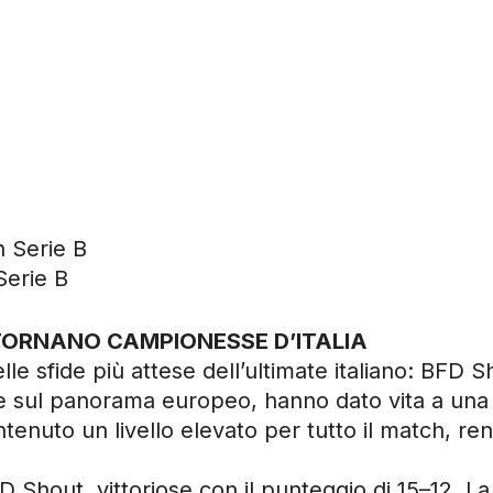
n Serie B
Serie B
TORNANO CAMPIONESSE D’ITALIA
le sfide più attese dell’ultimate italiano: BFD
e sul panorama europeo, hanno dato vita a una 
ntenuto un livello elevato per tutto il match, re
BFD Shout, vittoriose con il punteggio di 15–12. 