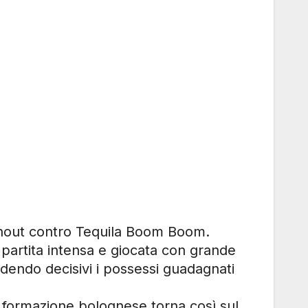
 Shout contro Tequila Boom Boom.
partita intensa e giocata con grande
ndendo decisivi i possessi guadagnati
La formazione bolognese torna così sul