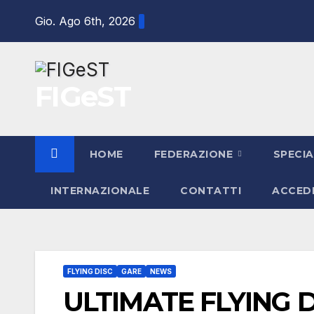
Salta
Gio. Ago 6th, 2026
al
contenuto
FIGeST
HOME
FEDERAZIONE
SPECIA
INTERNAZIONALE
CONTATTI
ACCED
FLYING DISC
GARE
NEWS
ULTIMATE FLYING D